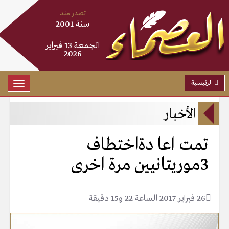
تصدر منذ
سنة 2001
---------
الجمعة 13 فبراير
2026
الرئيسية
Toggle
gation
الأخبار
تمت اعا دةاختطاف
3موريتانيين مرة اخرى
26 فبراير 2017 الساعة 22 و15 دقيقة