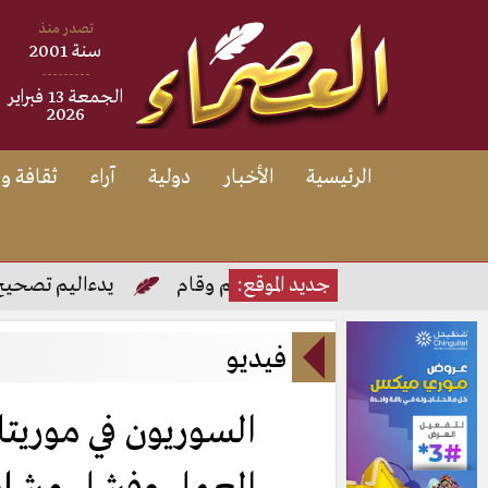
تصدر منذ
سنة 2001
---------
الجمعة 13 فبراير
2026
الرئيسية
الأخبار
دولية
آراء
ثقافة و
 وقام
جديد الموقع:
الافراج عن مريم وقام
يدءاليم تصحيح امتحا
فيديو
السوريون في موريتا