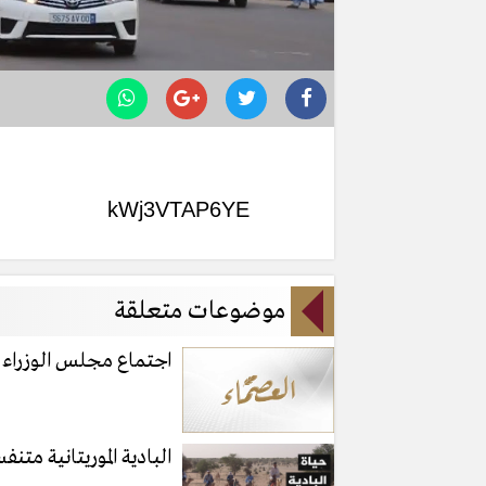
kWj3VTAP6YE
موضوعات متعلقة
اجتماع مجلس الوزراء
البادية الموريتانية متن