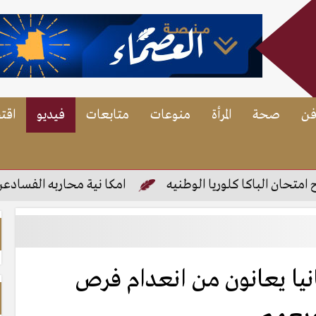
فن
صحة
المرأة
منوعات
متابعات
فيديو
اقت
ن الباكا كلوريا الوطنيه
امكا نية محاربه الفسادعن طري
نيا يعانون من انعدام فرص