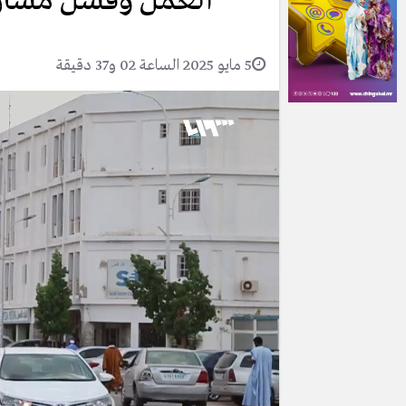
العمل وفشل مشار
5 مايو 2025 الساعة 02 و37 دقيقة