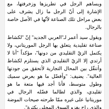
ويساهم الرجل في تطريزها وزخرفتها، مع
الإشارة إلى أنّ الرجل ما زال يشرف على
بعض مراحل تلك الصناعة لأنّها في الأصل خاصة
بالرجال.
ويقول سيد أعمر لـ"العربي الجديد" إنّ "لكشاط
صناعة تقليدية يتعلق بها الرجل الموريتاني، ولا
يكتمل الزيّ التقليدي من دونها"، مؤكداً "أنا لا
أرتدي إلا الزيّ التقليدي الذي يستلزم لكشاط
وأتنقّل بين المحال التجارية لأتحقق من جودتها
العالية". يضيف: "وأفضّل ما هو بعرض سميك
وطول متوسط، فأنا أجد فيها متعة ما هو
تقليدي، والذي لطالما فضّله الرجال في
موريتانيا على غيره ممّا طرحته صيحات الموضة
والذي راح يغزو السوق المحلي بكثرة".