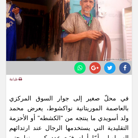
طباعة
في محلّ صغير إلى جوار السوق المركزي
بالعاصمة الموريتانية نواكشوط، يعرض محمد
ولد أسويدي ما ينتجه من "الكشطه" أو الأحزمة
التقليدية التي يستخدمها الرجال عند ارتدائهم
السراويل. أمّا أمله فبَيع عدد كبير منها حتى