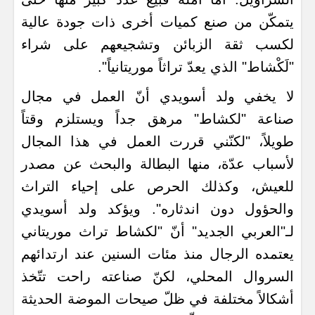
يتمكّن من صنع كميات أخرى ذات جودة عالية
لكسب ثقة الزبائن وتشجيعهم على شراء
"لَكْشاط" الذي يعدّ تراثاً موريتانياً".
لا يخفي ولد أسويدي أنّ العمل في مجال
صناعة "لكشاط" مرهق جداً ويستلزم وقتاً
طويلاً، "لكنّني قررت العمل في هذا المجال
لأسباب عدّة، منها البطالة والبحث عن مصدر
للعيش، وكذلك الحرص على إحياء التراث
والحؤول دون اندثاره". ويؤكد ولد أسويدي
لـ"العربي الجديد" أنّ "لكشاط تراث موريتاني
يعتمده الرجال منذ مئات السنين عند ارتدائهم
السروال المحلي، لكنّ صناعته راحت تتّخذ
أشكالاً مختلفة في ظلّ صيحات الموضة الحديثة