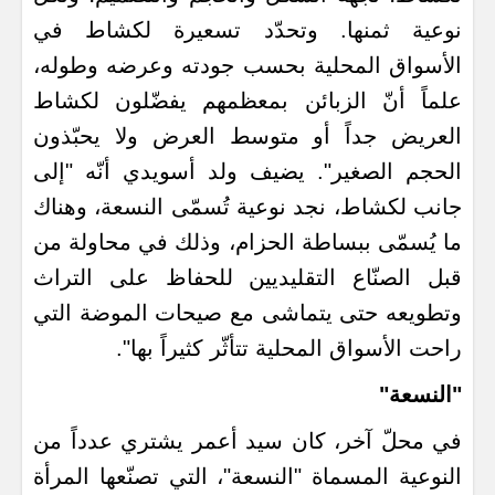
نوعية ثمنها. وتحدّد تسعيرة لكشاط في
الأسواق المحلية بحسب جودته وعرضه وطوله،
علماً أنّ الزبائن بمعظمهم يفضّلون لكشاط
العريض جداً أو متوسط العرض ولا يحبّذون
الحجم الصغير". يضيف ولد أسويدي أنّه "إلى
جانب لكشاط، نجد نوعية تُسمّى النسعة، وهناك
ما يُسمّى ببساطة الحزام، وذلك في محاولة من
قبل الصنّاع التقليديين للحفاظ على التراث
وتطويعه حتى يتماشى مع صيحات الموضة التي
راحت الأسواق المحلية تتأثّر كثيراً بها".
"النسعة"
في محلّ آخر، كان سيد أعمر يشتري عدداً من
النوعية المسماة "النسعة"، التي تصنّعها المرأة