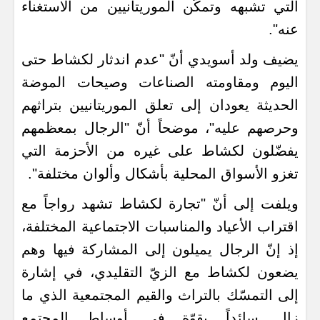
التي تشبهه وتمكّن الموريتانيين من الاستغناء
عنه".
يضيف ولد أسويدي أنّ "عدم اندثار لكشاط حتى
اليوم ومقاومته الصناعات وصيحات الموضة
الحديثة يعودان إلى تعلق الموريتانيين بتراثهم
وحرصهم عليه"، موضحاً أنّ "الرجال بمعظمهم
يفضّلون لكشاط على غيره من الأحزمة التي
تغزو الأسواق المحلية بأشكال وألوان مختلفة".
ويلفت إلى أنّ "تجارة لكشاط تشهد رواجاً مع
اقتراب الأعياد والمناسبات الاجتماعية المختلفة،
إذ إنّ الرجال يميلون إلى المشاركة فيها وهم
يضعون لكشاط مع الزيّ التقليدي، في إشارة
إلى التمسّك بالتراث والقيم المجتمعية الذي ما
زال سائداً بقوّة في أوساط المجتمع