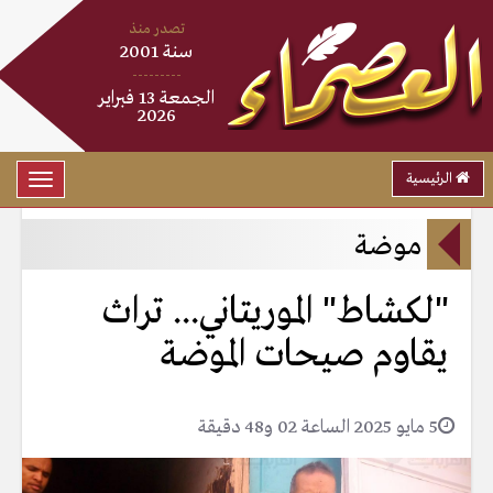
تصدر منذ
سنة 2001
---------
الجمعة 13 فبراير
2026
الرئيسية
Toggle
gation
موضة
"لكشاط" الموريتاني... تراث
يقاوم صيحات الموضة
5 مايو 2025 الساعة 02 و48 دقيقة