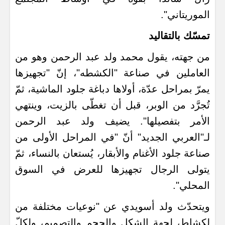
الموريتاني".
تمسّك بالتقاليد
من جهته، يقول محمد ولد عبد الرحمن وهو من
العاملين في صناعة "الكشطه"، إنّ "تجهيزها
يمرّ بمراحل عدّة، أولاها دباغة جلود الماشية، ثمّ
تُجرَّد من الوبر، قبل أن تغطّى بالزيت، وينتهي
الأمر بتفصيلها". يضيف ولد عبد الرحمن
لـ"العربي الجديد" أنّ "في المراحل الأولى من
صناعة جلود الأغنام والأبقار، يُستعان بالنساء، ثمّ
يتولى الرجال تجهيزها للعرض في السوق
المحلي".
ويتحدّث ولد أسويدي عن "نوعيات مختلفة من
لكشاط، لجهة الشكل والحجم والتصميم، ولكلّ