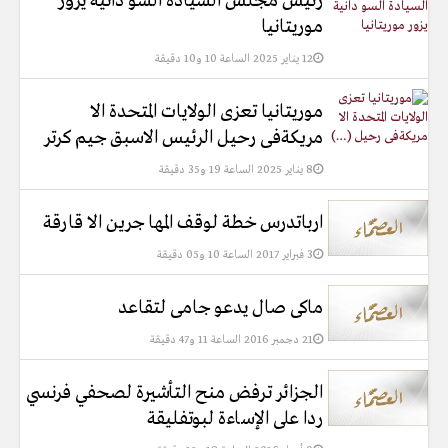
رئيس مجلس السيادة السو دانية يزور
موريتانيا
12 يناير 2025 الساعة 10 و10 دقيقة
موريتانيا تعزى الولايات المتحدة الا
مريكةفى رحيل الرئيس الاسبق جيم كرتر
8 يناير 2025 الساعة 19 و35 دقيقة
ارباتدرس خطة لوقف المها جرين الا قارقة
3 فبراير 2017 الساعة 10 و05 دقيقة
ماكى صال يدعو جامى لتقاعد
21 دجمبر 2016 الساعة 11 و47 دقيقة
الجزائر ترفض منح التأشيرة لصحفي فرنسي
ردا على الإساءة لبوتفليقة