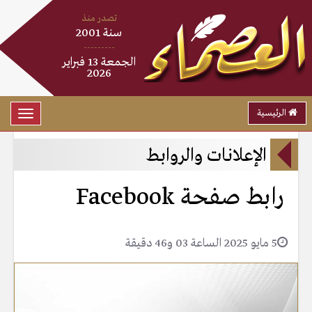
تصدر منذ
سنة 2001
---------
الجمعة 13 فبراير
2026
الرئيسية
Toggle
gation
الإعلانات والروابط
رابط صفحة Facebook
5 مايو 2025 الساعة 03 و46 دقيقة