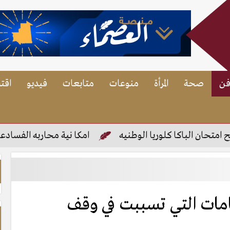
فن
صحة
المرأة
منوعات
متابعات
فيديو
اقت
اكا كلوريا الوطنيه
امكا نية محاربه الفسادعن طريق الد
هامات التي تسببت في وقف