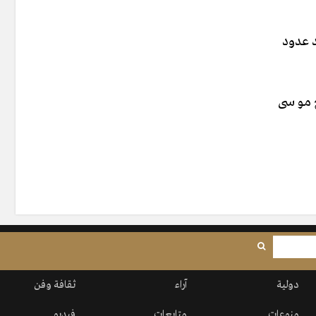
 عدود
غ مو سى
دولية
آراء
ثقافة وفن
منوعات
متابعات
فيديو