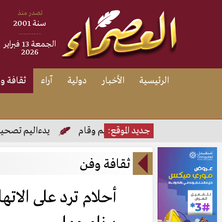
تصدر منذ
سنة 2001
---------
الجمعة 13 فبراير
2026
الرئيسية
الأخبار
دولية
آراء
ثقافة و
م
الافراج عن مريم وقام
جديد الموقع:
يدءاليم تصحيح امتحان الب
ثقافة وفن
أحلام ترد على الات