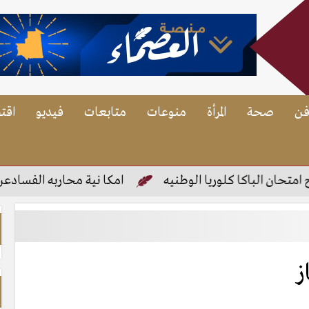
فن
صحة
المرأة
منوعات
متابعات
فيديو
اقت
 الباكا كلوريا الوطنيه
امكا نية محاربه الفسادعن طريق
ز