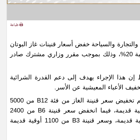
طباعة
 والتجارة والسياحة خفض أسعار قنينات غاز البوتان
المنزلي بجميع أحجامها بنسبة 20%، وذلك بموجب مقرر وزاري مشترك صادر
 إن هذا الإجراء يهدف إلى دعم القدرة الشرائية
يف الأعباء المعيشية عن الأسر.
وبحسب الأسعار الجديدة، تم تخفيض سعر قنينة الغاز من فئة B12 من 5000
أوقية قديمة إلى 4000 أوقية قديمة، فيما انخفض سعر قنينة B6 من 2400
أوقية قديمة إلى 1920 أوقية قديمة، وسعر قنينة B3 من 1100 أوقية قديمة