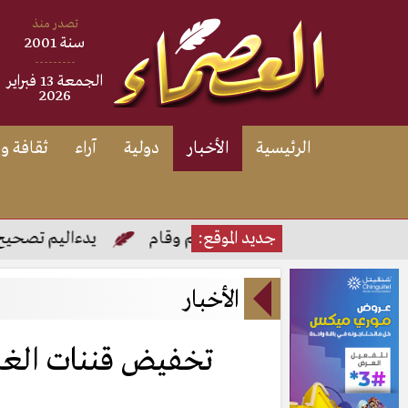
تصدر منذ
سنة 2001
---------
الجمعة 13 فبراير
2026
الرئيسية
الأخبار
دولية
آراء
ثقافة و
وقام
جديد الموقع:
الافراج عن مريم وقام
يدءاليم تصحيح امتحان
الأخبار
تخفيض قننات الغا